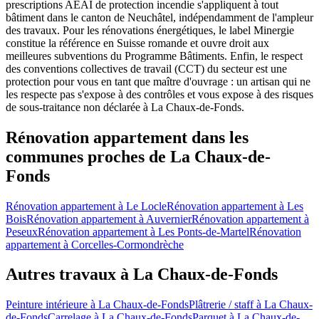
prescriptions AEAI de protection incendie s'appliquent à tout
bâtiment dans le canton de Neuchâtel, indépendamment de l'ampleur
des travaux. Pour les rénovations énergétiques, le label Minergie
constitue la référence en Suisse romande et ouvre droit aux
meilleures subventions du Programme Bâtiments. Enfin, le respect
des conventions collectives de travail (CCT) du secteur est une
protection pour vous en tant que maître d'ouvrage : un artisan qui ne
les respecte pas s'expose à des contrôles et vous expose à des risques
de sous-traitance non déclarée à La Chaux-de-Fonds.
Rénovation appartement dans les
communes proches de La Chaux-de-
Fonds
Rénovation appartement à Le Locle
Rénovation appartement à Les
Bois
Rénovation appartement à Auvernier
Rénovation appartement à
Peseux
Rénovation appartement à Les Ponts-de-Martel
Rénovation
appartement à Corcelles-Cormondrèche
Autres travaux à La Chaux-de-Fonds
Peinture intérieure à La Chaux-de-Fonds
Plâtrerie / staff à La Chaux-
de-Fonds
Carrelage à La Chaux-de-Fonds
Parquet à La Chaux-de-