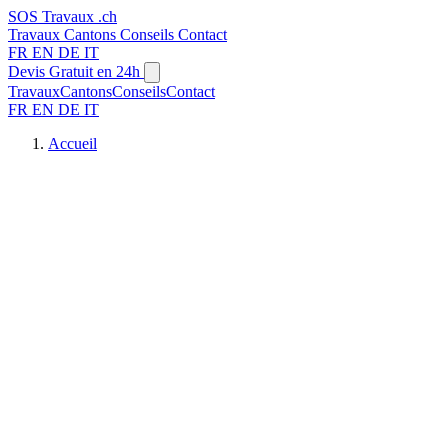
SOS
Travaux
.ch
Travaux
Cantons
Conseils
Contact
FR
EN
DE
IT
Devis Gratuit en 24h
Travaux
Cantons
Conseils
Contact
FR
EN
DE
IT
Accueil