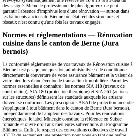
Prévoyez systématiquement une réserve de 10 à 15 % au-delà du
devis signé. Même le professionnel le plus rigoureux ne peut
garantir l'absence d'imprévus lors d'une rénovation — surtout dans
les bâtiments anciens de Bienne où l'état réel des structures et
réseaux n'est connu qu'une fois les travaux engagés.
Normes et réglementations — Rénovation
cuisine dans le canton de Berne (Jura
bernois)
La conformité réglementaire de vos travaux de Rénovation cuisine à
Bienne n'est pas qu'une question administrative : elle conditionne
directement la couverture de votre assurance bâtiment et la valeur de
votre bien lors d'une éventuelle transaction immobilière. Parmi les
normes essentielles à connaître : les normes SIA 118 (travaux de
construction), SIA 180 (protection thermique) et SIA 261 (actions
sur les structures) définissent les standards auxquels les artisans
doivent se conformer. Les prescriptions AEAI de protection incendie
s'appliquent à tout bâtiment dans le canton de Berne (Jura bernois),
indépendamment de l'ampleur des travaux. Pour les rénovations
énergétiques, le label Minergie constitue la référence en Suisse
romande et ouvre droit aux meilleures subventions du Programme
Bâtiments. Enfin, le respect des conventions collectives de travail
(CCT) du secteur est une protection pour vous en tant que maître