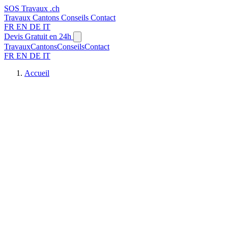
SOS
Travaux
.ch
Travaux
Cantons
Conseils
Contact
FR
EN
DE
IT
Devis Gratuit en 24h
Travaux
Cantons
Conseils
Contact
FR
EN
DE
IT
Accueil