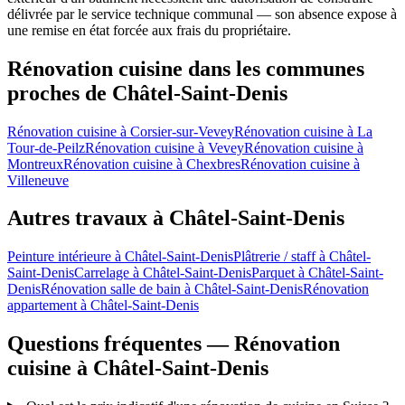
délivrée par le service technique communal — son absence expose à
une remise en état forcée aux frais du propriétaire.
Rénovation cuisine dans les communes
proches de Châtel-Saint-Denis
Rénovation cuisine à Corsier-sur-Vevey
Rénovation cuisine à La
Tour-de-Peilz
Rénovation cuisine à Vevey
Rénovation cuisine à
Montreux
Rénovation cuisine à Chexbres
Rénovation cuisine à
Villeneuve
Autres travaux à Châtel-Saint-Denis
Peinture intérieure à Châtel-Saint-Denis
Plâtrerie / staff à Châtel-
Saint-Denis
Carrelage à Châtel-Saint-Denis
Parquet à Châtel-Saint-
Denis
Rénovation salle de bain à Châtel-Saint-Denis
Rénovation
appartement à Châtel-Saint-Denis
Questions fréquentes — Rénovation
cuisine à Châtel-Saint-Denis