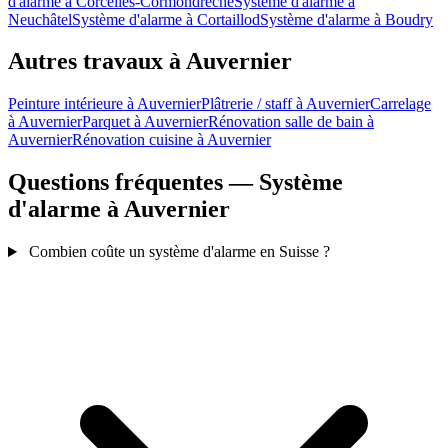
d'alarme à Corcelles-Cormondrèche
Système d'alarme à
Neuchâtel
Système d'alarme à Cortaillod
Système d'alarme à Boudry
Autres travaux à Auvernier
Peinture intérieure à Auvernier
Plâtrerie / staff à Auvernier
Carrelage
à Auvernier
Parquet à Auvernier
Rénovation salle de bain à
Auvernier
Rénovation cuisine à Auvernier
Questions fréquentes — Système
d'alarme à Auvernier
Combien coûte un système d'alarme en Suisse ?