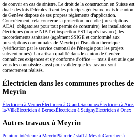
de couvrir en cas de sinistre. Le droit de la construction en Suisse est
dual : des lois fédérales fixent les principes généraux, mais le canton
de Genève dispose de ses propres règlements d'application.
Concrètement, cela concerne la protection incendie (prescriptions
AEAI, obligatoires pour tout permis de construire), les installations
électriques (norme NIBT et inspection ESTI après travaux), les
raccordements sanitaires (agrément SSIGE et conformité aux
prescriptions communales de Meyrin) et l'isolation thermique
(vérification par le service cantonal de l'énergie pour les projets
subventionnés). Un artisan qualifié dans le canton de Genève
connaît ces exigences et s'y conforme d'office — mais il est utile que
vous les connaissiez aussi pour valider que les travaux sont
correctement réalisés.
Électricien dans les communes proches de
Meyrin
Électricien à Vernier
Électricien à Grand-Saconnex
Électricien à Aire-
la-Ville
Électricien à Bernex
Électricien à Satigny
Électricien à Onex
Autres travaux à Meyrin
Peinture intérieure à Meyrin
Plâtrerie / staff à Meyrin
Carrelage à