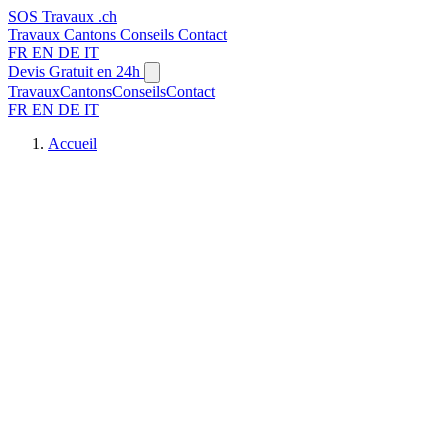
SOS
Travaux
.ch
Travaux
Cantons
Conseils
Contact
FR
EN
DE
IT
Devis Gratuit en 24h
Travaux
Cantons
Conseils
Contact
FR
EN
DE
IT
Accueil