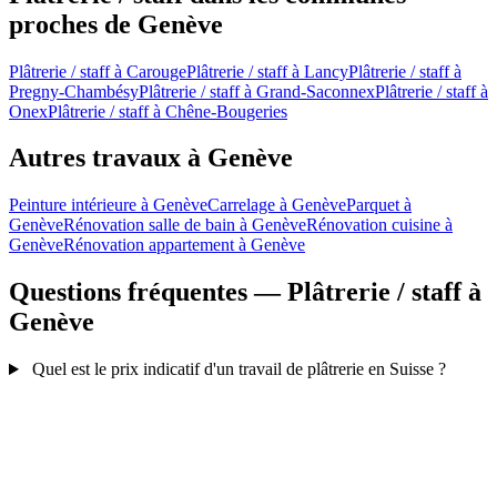
proches de Genève
Plâtrerie / staff à Carouge
Plâtrerie / staff à Lancy
Plâtrerie / staff à
Pregny-Chambésy
Plâtrerie / staff à Grand-Saconnex
Plâtrerie / staff à
Onex
Plâtrerie / staff à Chêne-Bougeries
Autres travaux à Genève
Peinture intérieure à Genève
Carrelage à Genève
Parquet à
Genève
Rénovation salle de bain à Genève
Rénovation cuisine à
Genève
Rénovation appartement à Genève
Questions fréquentes — Plâtrerie / staff à
Genève
Quel est le prix indicatif d'un travail de plâtrerie en Suisse ?