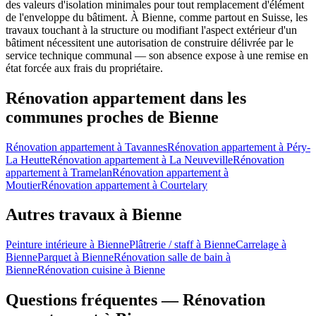
des valeurs d'isolation minimales pour tout remplacement d'élément
de l'enveloppe du bâtiment. À Bienne, comme partout en Suisse, les
travaux touchant à la structure ou modifiant l'aspect extérieur d'un
bâtiment nécessitent une autorisation de construire délivrée par le
service technique communal — son absence expose à une remise en
état forcée aux frais du propriétaire.
Rénovation appartement dans les
communes proches de Bienne
Rénovation appartement à Tavannes
Rénovation appartement à Péry-
La Heutte
Rénovation appartement à La Neuveville
Rénovation
appartement à Tramelan
Rénovation appartement à
Moutier
Rénovation appartement à Courtelary
Autres travaux à Bienne
Peinture intérieure à Bienne
Plâtrerie / staff à Bienne
Carrelage à
Bienne
Parquet à Bienne
Rénovation salle de bain à
Bienne
Rénovation cuisine à Bienne
Questions fréquentes — Rénovation