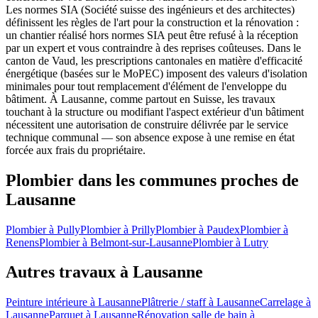
Les normes SIA (Société suisse des ingénieurs et des architectes)
définissent les règles de l'art pour la construction et la rénovation :
un chantier réalisé hors normes SIA peut être refusé à la réception
par un expert et vous contraindre à des reprises coûteuses. Dans le
canton de Vaud, les prescriptions cantonales en matière d'efficacité
énergétique (basées sur le MoPEC) imposent des valeurs d'isolation
minimales pour tout remplacement d'élément de l'enveloppe du
bâtiment. À Lausanne, comme partout en Suisse, les travaux
touchant à la structure ou modifiant l'aspect extérieur d'un bâtiment
nécessitent une autorisation de construire délivrée par le service
technique communal — son absence expose à une remise en état
forcée aux frais du propriétaire.
Plombier dans les communes proches de
Lausanne
Plombier à Pully
Plombier à Prilly
Plombier à Paudex
Plombier à
Renens
Plombier à Belmont-sur-Lausanne
Plombier à Lutry
Autres travaux à Lausanne
Peinture intérieure à Lausanne
Plâtrerie / staff à Lausanne
Carrelage à
Lausanne
Parquet à Lausanne
Rénovation salle de bain à